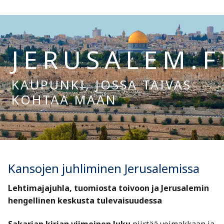
Hyppää
sisältöön
JERUSALEM.F
KAUPUNKI, JOSSA TAIVAS
KOHTAA MAAN
Hae:
Kansojen juhliminen Jerusalemissa
Lehtimajajuhla, tuomiosta toivoon ja Jerusalemin
hengellinen keskusta tulevaisuudessa