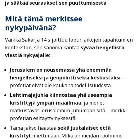
ja säätää seuraukset sen puuttumisesta
.
Mitä tämä merkitsee
nykypäivänä?
Vaikka Sakarja 14 sijoittuu lopun aikojen tapahtumien
kontekstiin, sen sanoma kantaa
syvää hengellistä
viestiä nykyajalle
:
Jerusalem on nousemassa yhä enemmän
hengelliseksi ja geopoliittiseksi keskustaksi
–
profetiat eivät ole kaukana todellisuudesta.
Lehtimajajuhla kiinnostaa yhä useampia
kristittyjä ympäri maailmaa
, ja monet
matkustavat Jerusalemiin juhlimaan sitä – merkki
profetian esitäyttymyksestä.
Tämä jakso haastaa
sekä juutalaiset että
kristityt
miettimään: Mikä on meidän roolimme