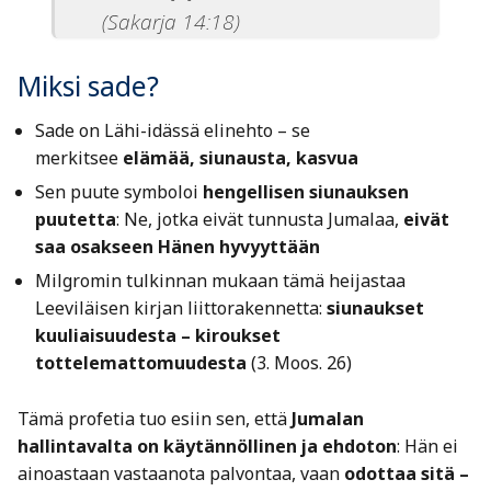
(Sakarja 14:18)
Miksi sade?
Sade on Lähi-idässä elinehto – se
merkitsee
elämää, siunausta, kasvua
Sen puute symboloi
hengellisen siunauksen
puutetta
: Ne, jotka eivät tunnusta Jumalaa,
eivät
saa osakseen Hänen hyvyyttään
Milgromin tulkinnan mukaan tämä heijastaa
Leeviläisen kirjan liittorakennetta:
siunaukset
kuuliaisuudesta – kiroukset
tottelemattomuudesta
(3. Moos. 26)
Tämä profetia tuo esiin sen, että
Jumalan
hallintavalta on käytännöllinen ja ehdoton
: Hän ei
ainoastaan vastaanota palvontaa, vaan
odottaa sitä –