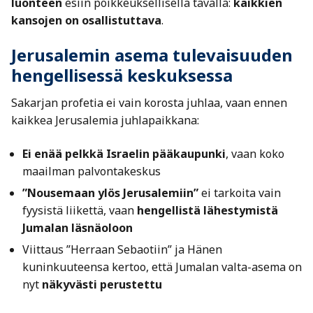
luonteen
esiin poikkeuksellisella tavalla:
kaikkien
kansojen on osallistuttava
.
Jerusalemin asema tulevaisuuden
hengellisessä keskuksessa
Sakarjan profetia ei vain korosta juhlaa, vaan ennen
kaikkea Jerusalemia juhlapaikkana:
Ei enää pelkkä Israelin pääkaupunki
, vaan koko
maailman palvontakeskus
”Nousemaan ylös Jerusalemiin”
ei tarkoita vain
fyysistä liikettä, vaan
hengellistä lähestymistä
Jumalan läsnäoloon
Viittaus ”Herraan Sebaotiin” ja Hänen
kuninkuuteensa kertoo, että Jumalan valta-asema on
nyt
näkyvästi perustettu