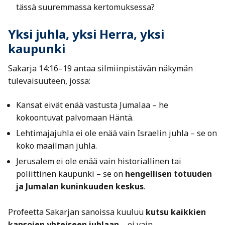
tässä suuremmassa kertomuksessa?
Yksi juhla, yksi Herra, yksi
kaupunki
Sakarja 14:16–19 antaa silmiinpistävän näkymän
tulevaisuuteen, jossa:
Kansat eivät enää vastusta Jumalaa – he
kokoontuvat palvomaan Häntä.
Lehtimajajuhla ei ole enää vain Israelin juhla – se on
koko maailman juhla.
Jerusalem ei ole enää vain historiallinen tai
poliittinen kaupunki – se on
hengellisen totuuden
ja Jumalan kuninkuuden keskus
.
Profeetta Sakarjan sanoissa kuuluu
kutsu kaikkien
kansojen yhteiseen juhlaan
– ei vain