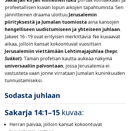
Sakarjan kirjan viimeinen luku
piirtää voimakkaan ja
profeetallisen kuvan lopun aikojen tapahtumista. Sen
jännitteinen draama ulottuu
Jerusalemin
piirityksestä ja Jumalan tuomiosta
aina kansojen
hengelliseen uudistumiseen ja yhteiseen juhlaan
.
Jakeet 16–19 ovat erityisen merkittäviä: Ne kuvaavat
aikaa, jolloin kansat kokoontuvat vuosittain
Jerusalemiin viettämään Lehtimajajuhlaa (hepr.
Sukkot
)
. Tämän profetian kautta aukeaa näkymä
universaaliin palvontaan
, jossa Jerusalemia ei
vastusteta vaan jonne virrataan Jumalan kuninkuuden
tunnustamiseksi.
Sodasta juhlaan
Sakarja 14:1–15
kuvaa:
Herran päivää, jolloin kansat kokoontuvat