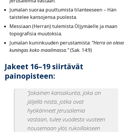
Jerusalemia vastaan.
Jumalan suoraa puuttumista tilanteeseen – Hän
taistelee kansojensa puolesta.
Messiaan (Herran) tulemista Öljymäelle ja maan
topografisia muutoksia.
Jumalan kuninkuuden perustamista:
”Herra on oleva
kuningas koko maailmassa.”
(Sak. 14:9)
Jakeet 16–19 siirtävät
painopisteen:
”Jokainen kansakunta, joka on
jäljellä niistä, jotka ovat
hyökänneet Jerusalemia
vastaan, tulee vuodesta vuoteen
nousemaan ylös rukoillakseen