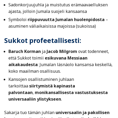
Sadonkorjuujuhla ja muistutus erämaavaelluksen
ajasta, jolloin Jumala suojeli kansaansa
Symboloi
riippuvuutta Jumalan huolenpidosta
–
asuminen väliaikaisissa majoissa (sukoissa)
Sukkot profeetallisesti:
Baruch Korman
ja
Jacob Milgrom
ovat todenneet,
että Sukkot toimii
esikuvana Messiaan
aikakaudesta
: Jumalan läsnäolo kansansa keskellä,
koko maailman osallisuus.
Kansojen osallistuminen juhlaan
tarkoittaa
siirtymistä kapinasta
palvontaan
,
monikansallisesta vastustuksesta
universaaliin ylistykseen
.
Sakarja tuo tämän juhlan
universaalin ja pakollisen