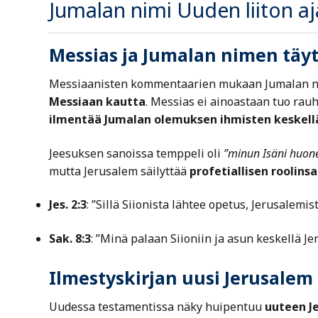
Jumalan nimi Uuden liiton a
Messias ja Jumalan nimen täy
Messiaanisten kommentaarien mukaan Jumalan n
Messiaan kautta
. Messias ei ainoastaan tuo ra
ilmentää Jumalan olemuksen ihmisten keskell
Jeesuksen sanoissa temppeli oli
”minun Isäni huon
mutta Jerusalem säilyttää
profetiallisen roolin
Jes. 2:3
: ”Sillä Siionista lähtee opetus, Jerusalemi
Sak. 8:3
: ”Minä palaan Siioniin ja asun keskellä Je
Ilmestyskirjan uusi Jerusalem
Uudessa testamentissa näky huipentuu
uuteen J