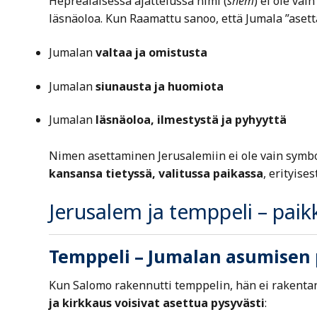
Heprealaisessa ajattelussa nimi (
shem
) ei ole vai
läsnäoloa. Kun Raamattu sanoo, että Jumala ”asett
Jumalan
valtaa ja omistusta
Jumalan
siunausta ja huomiota
Jumalan
läsnäoloa, ilmestystä ja pyhyyttä
Nimen asettaminen Jerusalemiin ei ole vain symbo
kansansa tietyssä, valitussa paikassa
, erityises
Jerusalem ja temppeli – paik
Temppeli – Jumalan asumisen 
Kun Salomo rakennutti temppelin, hän ei rakentan
ja kirkkaus voisivat asettua pysyvästi
: