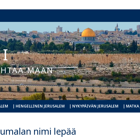
I
KOHTAA MAAN
ALEM
| HENGELLINEN JERUSALEM
| NYKYPÄIVÄN JERUSALEM
| MATKA
Jumalan nimi lepää