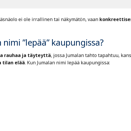
läsnäolo ei ole irrallinen tai näkymätön, vaan
konkreettise
n nimi ”lepää” kaupungissa?
ta rauhaa ja täyteyttä
, jossa Jumalan tahto tapahtuu, kan
 tilan elää
. Kun Jumalan nimi lepää kaupungissa: