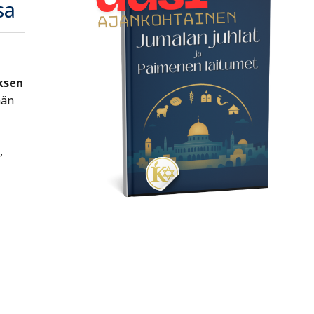
sa
ksen
hän
,