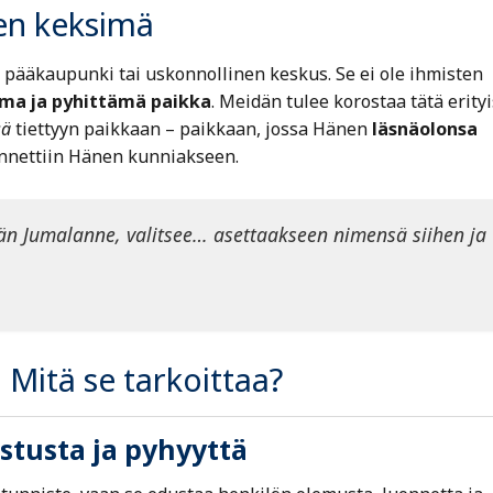
ten keksimä
 pääkaupunki tai uskonnollinen keskus. Se ei ole ihmisten
ma ja pyhittämä paikka
. Meidän tulee korostaa tätä erityi
sä
tiettyyn paikkaan – paikkaan, jossa Hänen
läsnäolonsa
nnettiin Hänen kunniakseen.
dän Jumalanne, valitsee… asettaakseen nimensä siihen ja
Mitä se tarkoittaa?
stusta ja pyhyyttä