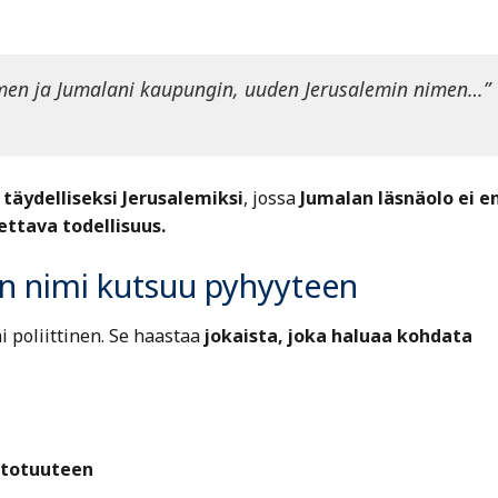
men ja Jumalani kaupungin, uuden Jerusalemin nimen…”
a täydelliseksi Jerusalemiksi
, jossa
Jumalan läsnäolo ei e
ettava todellisuus.
an nimi kutsuu pyhyyteen
i poliittinen. Se haastaa
jokaista, joka haluaa kohdata
 totuuteen