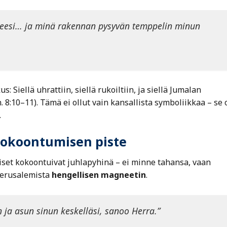
älkeesi… ja minä rakennan pysyvän temppelin minun
 Siellä uhrattiin, siellä rukoiltiin, ja siellä Jumalan
un. 8:10–11). Tämä ei ollut vain kansallista symboliikkaa – se o
.
kokoontumisen piste
aiset kokoontuivat juhlapyhinä – ei minne tahansa, vaan
 Jerusalemista
hengellisen magneetin
.
en ja asun sinun keskelläsi, sanoo Herra.”