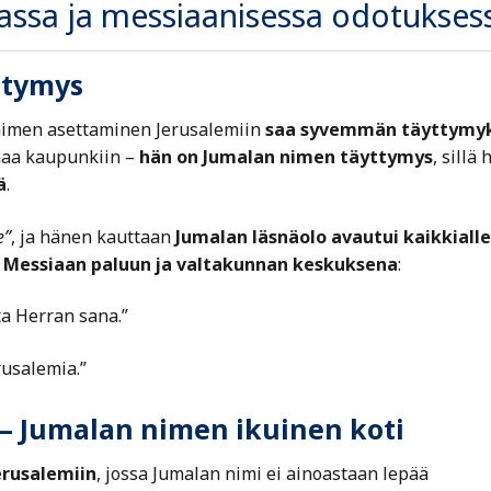
jassa ja messiaanisessa odotukses
ttymys
imen asettaminen Jerusalemiin
saa syvemmän täyttymy
uhaa kaupunkiin –
hän on Jumalan nimen täyttymys
, sillä 
ä
.
e”
, ja hänen kauttaan
Jumalan läsnäolo avautui kaikkialle
sa Messiaan paluun ja valtakunnan keskuksena
:
sta Herran sana.”
rusalemia.”
 – Jumalan nimen ikuinen koti
erusalemiin
, jossa Jumalan nimi ei ainoastaan lepää