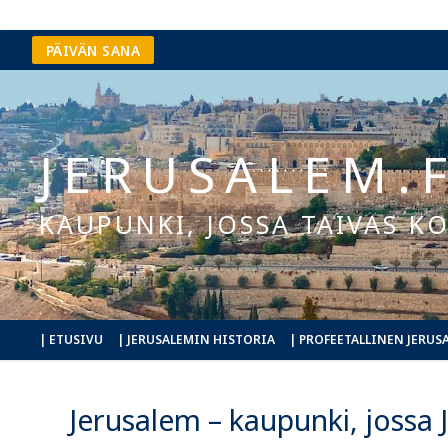
Hyppää
PÄIVÄN SANA
sisältöön
JERUSALEM.F
KAUPUNKI, JOSSA TAIVAS 
| ETUSIVU
| JERUSALEMIN HISTORIA
| PROFEETALLINEN JERUS
Jerusalem – kaupunki, jossa 