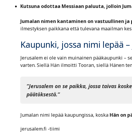
Kutsuna odottaa Messiaan paluuta, jolloin Jum
Jumalan nimen kantaminen on vastuullinen ja 
ilmestyksen paikkana että tulevana maailman ke
Kaupunki, jossa nimi lepää – 
Jerusalem ei ole vain muinainen pääkaupunki – s
varten. Siellä Hän ilmoitti Tooran, siellä Hänen t
”Jerusalem on se paikka, jossa taivas kosk
päätöksestä.”
Jumalan nimi lepää kaupungissa, koska
Hän on pä
jerusalem.fi -tiimi