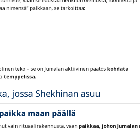
n tunniste, vaan se edustaa henkilön olemusta, luonnetta ja
aa nimensä” paikkaan, se tarkoittaa:
linen teko – se on Jumalan aktiivinen päätös
kohdata
ti
temppelissä.
ka, jossa Shekhinan asuu
paikka maan päällä
ut vain rituaalirakennusta, vaan
paikkaa, johon Jumalan 