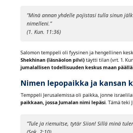
”Minä annan yhdelle pojistasi tulla sinun j
nimelleni.”
(1. Kun. 11:36)
Salomon temppeli oli fyysinen ja hengellinen keskus:
Shekhinan (läsnäolon pilvi)
täytti tilan (vrt. 1. K
jumalallisen todellisuuden keskus maan päällä
Nimen lepopaikka ja kansan 
Temppeli Jerusalemissa oli paikka, jonne israelil
paikkaan, jossa Jumalan nimi lepäsi
. Tämä teki
”Tule ja riemuitse, tytär Siion! Sillä minä tul
(Sak. 2:10)