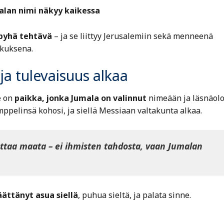
alan nimi näkyy kaikessa
pyhä tehtävä
– ja se liittyy Jerusalemiin sekä menneenä
skuksena.
ja tulevaisuus alkaa
e on
paikka, jonka Jumala on valinnut
nimeään ja läsnäol
emppelinsä kohosi, ja siellä Messiaan valtakunta alkaa.
ettaa maata – ei ihmisten tahdosta, vaan Jumalan
ättänyt asua siellä
, puhua sieltä, ja palata sinne.