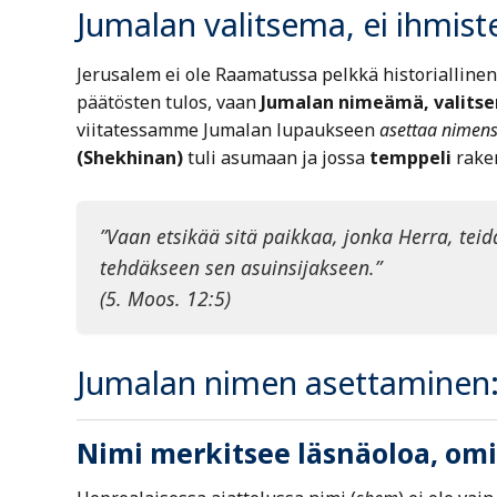
Jumalan valitsema, ei ihmis
Jerusalem ei ole Raamatussa pelkkä historiallinen
päätösten tulos, vaan
Jumalan nimeämä, valitse
viitatessamme Jumalan lupaukseen
asettaa nimen
(Shekhinan)
tuli asumaan ja jossa
temppeli
rake
”Vaan etsikää sitä paikkaa, jonka Herra, tei
tehdäkseen sen asuinsijakseen.”
(5. Moos. 12:5)
Jumalan nimen asettaminen: 
Nimi merkitsee läsnäoloa, omi