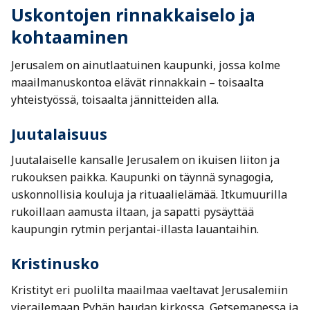
Uskontojen rinnakkaiselo ja
kohtaaminen
Jerusalem on ainutlaatuinen kaupunki, jossa kolme
maailmanuskontoa elävät rinnakkain – toisaalta
yhteistyössä, toisaalta jännitteiden alla.
Juutalaisuus
Juutalaiselle kansalle Jerusalem on ikuisen liiton ja
rukouksen paikka. Kaupunki on täynnä synagogia,
uskonnollisia kouluja ja rituaalielämää. Itkumuurilla
rukoillaan aamusta iltaan, ja sapatti pysäyttää
kaupungin rytmin perjantai-illasta lauantaihin.
Kristinusko
Kristityt eri puolilta maailmaa vaeltavat Jerusalemiin
vierailemaan Pyhän haudan kirkossa, Getsemanessa ja