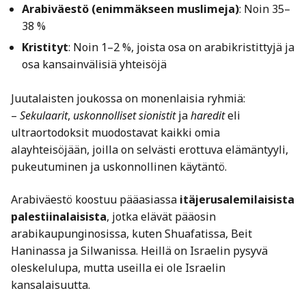
Arabiväestö (enimmäkseen muslimeja)
: Noin 35–
38 %
Kristityt
: Noin 1–2 %, joista osa on arabikristittyjä ja
osa kansainvälisiä yhteisöjä
Juutalaisten joukossa on monenlaisia ryhmiä:
–
Sekulaarit
,
uskonnolliset sionistit
ja
haredit
eli
ultraortodoksit muodostavat kaikki omia
alayhteisöjään, joilla on selvästi erottuva elämäntyyli,
pukeutuminen ja uskonnollinen käytäntö.
Arabiväestö koostuu pääasiassa
itäjerusalemilaisista
palestiinalaisista
, jotka elävät pääosin
arabikaupunginosissa, kuten Shuafatissa, Beit
Haninassa ja Silwanissa. Heillä on Israelin pysyvä
oleskelulupa, mutta useilla ei ole Israelin
kansalaisuutta.