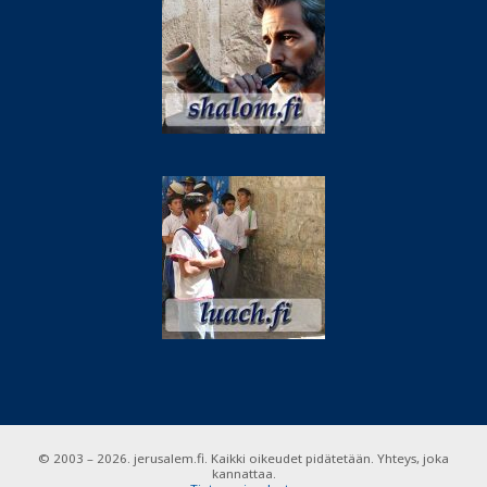
© 2003 – 2026. jerusalem.fi. Kaikki oikeudet pidätetään. Yhteys, joka
kannattaa.