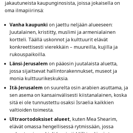
jakautuneista kaupunginosista, joissa jokaisella on
oma ilmapiirinsä:
Vanha kaupunki
on jaettu neljään alueeseen:
Juutalainen, kristitty, muslimi ja armenialainen
kortteli. Täällä uskonnot ja kulttuurit elävät
konkreettisesti vierekkäin – muureilla, kujilla ja
rukouspaikoilla.
Länsi-Jerusalem
on pääosin juutalaista aluetta,
jossa sijaitsevat hallintorakennukset, museot ja
monia kulttuurikeskuksia.
Itä-Jerusalem
on suurelta osin arabien asuttama, ja
sen asema on kansainvälisesti kiistanalainen, koska
sitä ei ole tunnustettu osaksi Israelia kaikkien
valtioiden toimesta.
Ultraortodoksiset alueet
, kuten Mea Shearim,
elävät omassa hengellisessä rytmissään, jossa