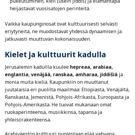
pukeutuminen, kieli (usein jiddiš) ja elämäntapa
heijastavat vuosisatojen perinteitä.
Vaikka kaupunginosat ovat kulttuurisesti selvästi
eriytyneitä, ne muodostavat yhdessä dynaamisen ja
jatkuvasti muuttuvan kokonaisuuden.
Kielet ja kulttuurit kadulla
Jerusalemin kaduilla kuulee
hepreaa, arabiaa,
englantia, venäjää, ranskaa, amharaa, jiddišiä
ja
monia muita kieliä. Kaupunkiin on muuttanut
juutalaisia eri puolilta maailmaa: Etiopiasta, Venäjältä,
Ranskasta, Jemenistä, Pohjois-Afrikasta, Euroopasta ja
Pohjois-Amerikasta. He tuovat mukanaan omat
ruokaperinteensä, musiikkinsa, tapansa ja
yhteisörakenteensa.
Arabiväestön kulttuuri puolestaan elää vahvana