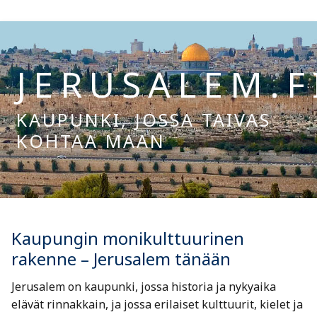
Hyppää
sisältöön
JERUSALEM.F
KAUPUNKI, JOSSA TAIVAS
KOHTAA MAAN
Hae:
Kaupungin monikulttuurinen
rakenne – Jerusalem tänään
Jerusalem on kaupunki, jossa historia ja nykyaika
elävät rinnakkain, ja jossa erilaiset kulttuurit, kielet ja