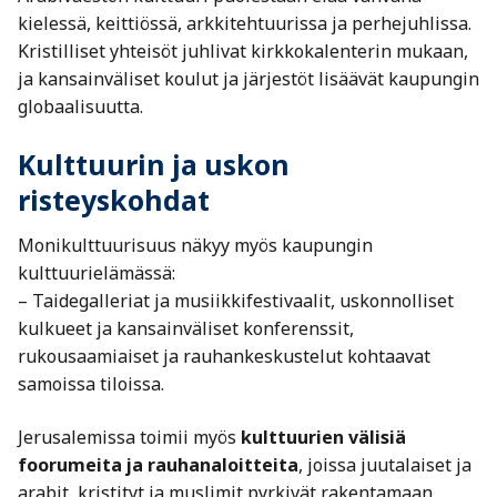
kielessä, keittiössä, arkkitehtuurissa ja perhejuhlissa.
Kristilliset yhteisöt juhlivat kirkkokalenterin mukaan,
ja kansainväliset koulut ja järjestöt lisäävät kaupungin
globaalisuutta.
Kulttuurin ja uskon
risteyskohdat
Monikulttuurisuus näkyy myös kaupungin
kulttuurielämässä:
– Taidegalleriat ja musiikkifestivaalit, uskonnolliset
kulkueet ja kansainväliset konferenssit,
rukousaamiaiset ja rauhankeskustelut kohtaavat
samoissa tiloissa.
Jerusalemissa toimii myös
kulttuurien välisiä
foorumeita ja rauhanaloitteita
, joissa juutalaiset ja
arabit, kristityt ja muslimit pyrkivät rakentamaan