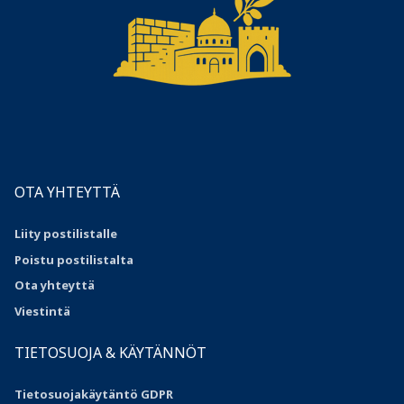
OTA YHTEYTTÄ
Liity postilistalle
Poistu postilistalta
Ota yhteyttä
Viestintä
TIETOSUOJA & KÄYTÄNNÖT
Tietosuojakäytäntö GDPR