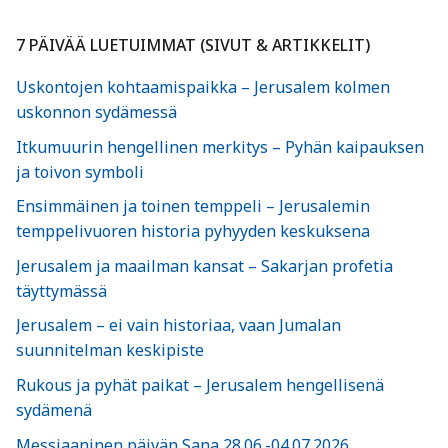
7 PÄIVÄÄ LUETUIMMAT (SIVUT & ARTIKKELIT)
Uskontojen kohtaamispaikka – Jerusalem kolmen
uskonnon sydämessä
Itkumuurin hengellinen merkitys – Pyhän kaipauksen
ja toivon symboli
Ensimmäinen ja toinen temppeli – Jerusalemin
temppelivuoren historia pyhyyden keskuksena
Jerusalem ja maailman kansat – Sakarjan profetia
täyttymässä
Jerusalem – ei vain historiaa, vaan Jumalan
suunnitelman keskipiste
Rukous ja pyhät paikat – Jerusalem hengellisenä
sydämenä
Messiaaninen päivän Sana 28.06.-04.07.2026