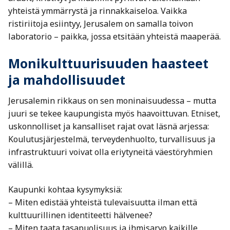
yhteistä ymmärrystä ja rinnakkaiseloa. Vaikka
ristiriitoja esiintyy, Jerusalem on samalla toivon
laboratorio – paikka, jossa etsitään yhteistä maaperää.
Monikulttuurisuuden haasteet
ja mahdollisuudet
Jerusalemin rikkaus on sen moninaisuudessa – mutta
juuri se tekee kaupungista myös haavoittuvan. Etniset,
uskonnolliset ja kansalliset rajat ovat läsnä arjessa:
Koulutusjärjestelmä, terveydenhuolto, turvallisuus ja
infrastruktuuri voivat olla eriytyneitä väestöryhmien
välillä.
Kaupunki kohtaa kysymyksiä:
– Miten edistää yhteistä tulevaisuutta ilman että
kulttuurillinen identiteetti hälvenee?
– Miten taata tasapuolisuus ja ihmisarvo kaikille