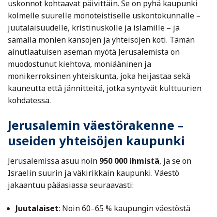
uskonnot kohtaavat päivittäin. Se on pyhä kaupunki
kolmelle suurelle monoteistiselle uskontokunnalle –
juutalaisuudelle, kristinuskolle ja islamille – ja
samalla monien kansojen ja yhteisöjen koti. Tämän
ainutlaatuisen aseman myötä Jerusalemista on
muodostunut kiehtova, moniääninen ja
monikerroksinen yhteiskunta, joka heijastaa sekä
kauneutta että jännitteitä, jotka syntyvät kulttuurien
kohdatessa.
Jerusalemin väestörakenne –
useiden yhteisöjen kaupunki
Jerusalemissa asuu noin
950 000 ihmistä
, ja se on
Israelin suurin ja väkirikkain kaupunki. Väestö
jakaantuu pääasiassa seuraavasti:
Juutalaiset
: Noin 60–65 % kaupungin väestöstä