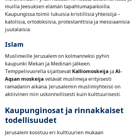
muilla Jeesuksen elämän tapahtumapaikoilla.
Kaupungissa toimii lukuisia kristillisiä yhteisöjä –
katolisia, ortodoksisia, protestanttisia ja messiaanisia
juutalaisia.
Islam
Muslimeille Jerusalem on kolmanneksi pyhin
kaupunki Mekan ja Medinan jälkeen.
Temppelivuorella sijaitsevat
Kalliomoskeija
ja
Al-
Aqsan moskeija
vetävät muslimeja erityisesti
ramadanin aikana. Jerusalemin muslimiyhteisö on
aktiivinen niin uskonnollisesti kuin kulttuurisesti.
Kaupunginosat ja rinnakkaiset
todellisuudet
Jerusalem koostuu eri kulttuurien mukaan