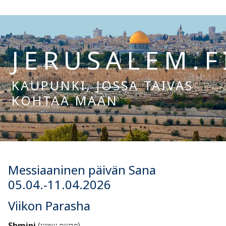
Hyppää
sisältöön
JERUSALEM.F
KAUPUNKI, JOSSA TAIVAS
KOHTAA MAAN
Hae:
Messiaaninen päivän Sana
05.04.-11.04.2026
Viikon Parasha
Shmini
(פרשת שמיני)