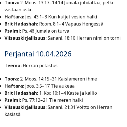
Toora:
2. Moos. 13:17–14:14 Jumala johdattaa, pelko
vastaan usko
Haftara:
Jes. 43:1–3 Kun kuljet vesien halki
Brit Hadashah:
Room. 8:1–4 Vapaus Hengessä
Psalmi:
Ps. 46 Jumala on turva
Viisauskirjallisuus:
Sananl. 18:10 Herran nimi on torni
Perjantai 10.04.2026
Teema:
Herran pelastus
Toora:
2. Moos. 14:15–31 Kaislameren ihme
Haftara:
Joos. 3:5–17 Tie aukeaa
Brit Hadashah:
1. Kor. 10:1–4 Kaste ja kallio
Psalmi:
Ps. 77:12–21 Tie meren halki
Viisauskirjallisuus:
Sananl. 21:31 Voitto on Herran
käsissä