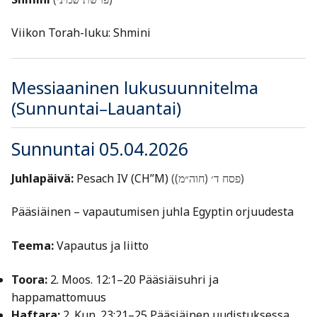
Viikon Torah-luku: Shmini
Messiaaninen lukusuunnitelma
(Sunnuntai–Lauantai)
Sunnuntai 05.04.2026
Juhlapäivä:
Pesach IV (CH’’M)
(פסח ד׳ (חוה״מ))
Pääsiäinen – vapautumisen juhla Egyptin orjuudesta
Teema:
Vapautus ja liitto
Toora:
2. Moos. 12:1–20 Pääsiäisuhri ja
happamattomuus
Haftara:
2. Kun. 23:21–25 Pääsiäinen uudistuksessa