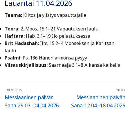
Lauantai 11.04.2026
Teema:
Kiitos ja ylistys vapauttajalle
Toora:
2. Moos. 15:1–21 Vapautuksen laulu
Haftara:
Hab. 3:1–19 Ilo pelastuksessa
Brit Hadashah:
Ilm. 15:2–4 Mooseksen ja Karitsan
laulu
Psalmi:
Ps. 136 Hänen armonsa pysyy
Viisauskirjallisuus:
Saarnaaja 3:1–8 Aikansa kaikella
Artikkelien
PREVIOUS
NEXT
selaus
Previous
Next
Messiaaninen päivän
Messiaaninen päivän
post:
post:
Sana 29.03.-04.04.2026
Sana 12.04.-18.04.2026