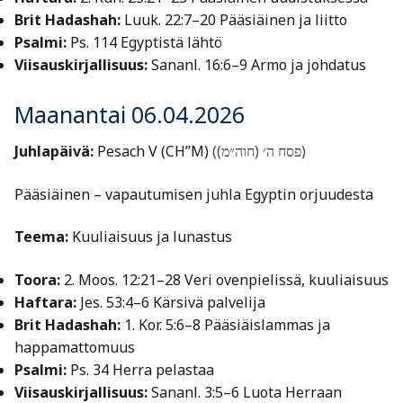
Brit Hadashah:
Luuk. 22:7–20 Pääsiäinen ja liitto
Psalmi:
Ps. 114 Egyptistä lähtö
Viisauskirjallisuus:
Sananl. 16:6–9 Armo ja johdatus
Maanantai 06.04.2026
Juhlapäivä:
Pesach V (CH’’M)
(פסח ה׳ (חוה״מ))
Pääsiäinen – vapautumisen juhla Egyptin orjuudesta
Teema:
Kuuliaisuus ja lunastus
Toora:
2. Moos. 12:21–28 Veri ovenpielissä, kuuliaisuus
Haftara:
Jes. 53:4–6 Kärsivä palvelija
Brit Hadashah:
1. Kor. 5:6–8 Pääsiäislammas ja
happamattomuus
Psalmi:
Ps. 34 Herra pelastaa
Viisauskirjallisuus:
Sananl. 3:5–6 Luota Herraan