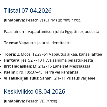
Tiistai 07.04.2026
Juhlapäivä:
Pesach VI (CH’’M)
(פסח ו׳ (חוה״מ))
Pääsiäinen – vapautumisen juhla Egyptin orjuudesta
Teema:
Vapautus ja uusi identiteetti
Toora:
2. Moos. 12:29–51 Vapautus alkaa, kansa lähtee
Haftara:
Jes. 52:7–10 Hyvä sanoma pelastuksesta
Brit Hadashah:
Ef. 2:12–16 Läheiset Messiaassa
Psalmi:
Ps. 105:37–45 Herra vei kansansa
Viisauskirjallisuus:
Sananl. 2:1–11 Viisaus varjelee
Keskiviikko 08.04.2026
Juhlapäivä:
Pesach VII
(פסח ז׳)