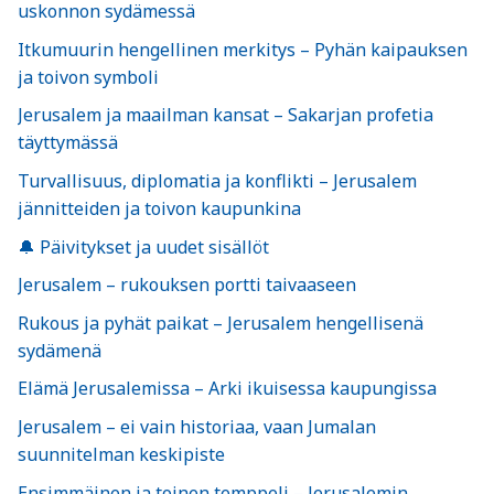
uskonnon sydämessä
Itkumuurin hengellinen merkitys – Pyhän kaipauksen
ja toivon symboli
Jerusalem ja maailman kansat – Sakarjan profetia
täyttymässä
Turvallisuus, diplomatia ja konflikti – Jerusalem
jännitteiden ja toivon kaupunkina
🔔 Päivitykset ja uudet sisällöt
Jerusalem – rukouksen portti taivaaseen
Rukous ja pyhät paikat – Jerusalem hengellisenä
sydämenä
Elämä Jerusalemissa – Arki ikuisessa kaupungissa
Jerusalem – ei vain historiaa, vaan Jumalan
suunnitelman keskipiste
Ensimmäinen ja toinen temppeli – Jerusalemin