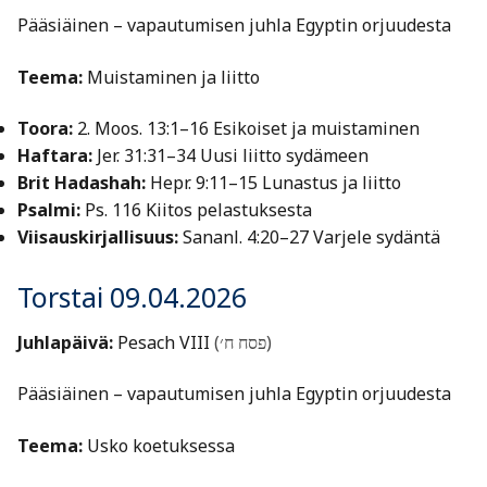
Pääsiäinen – vapautumisen juhla Egyptin orjuudesta
Teema:
Muistaminen ja liitto
Toora:
2. Moos. 13:1–16 Esikoiset ja muistaminen
Haftara:
Jer. 31:31–34 Uusi liitto sydämeen
Brit Hadashah:
Hepr. 9:11–15 Lunastus ja liitto
Psalmi:
Ps. 116 Kiitos pelastuksesta
Viisauskirjallisuus:
Sananl. 4:20–27 Varjele sydäntä
Torstai 09.04.2026
Juhlapäivä:
Pesach VIII
(פסח ח׳)
Pääsiäinen – vapautumisen juhla Egyptin orjuudesta
Teema:
Usko koetuksessa