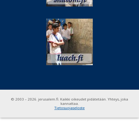
© 2003 – 2026. jerusalem.fi. Kaikki oikeudet pidätetään. Yhteys, joka
kannattaa.
Tietosuojaseloste