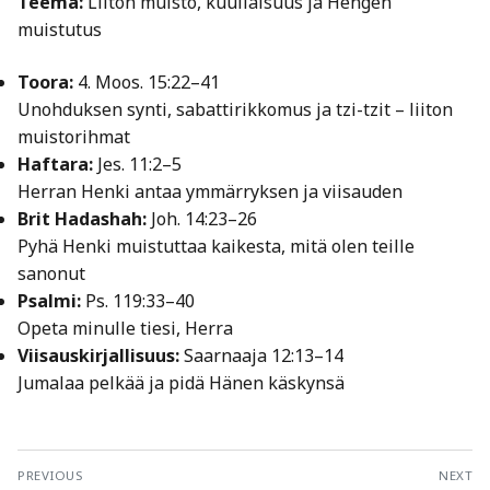
Teema:
Liiton muisto, kuuliaisuus ja Hengen
muistutus
Toora:
4. Moos. 15:22–41
Unohduksen synti, sabattirikkomus ja tzi-tzit – liiton
muistorihmat
Haftara:
Jes. 11:2–5
Herran Henki antaa ymmärryksen ja viisauden
Brit Hadashah:
Joh. 14:23–26
Pyhä Henki muistuttaa kaikesta, mitä olen teille
sanonut
Psalmi:
Ps. 119:33–40
Opeta minulle tiesi, Herra
Viisauskirjallisuus:
Saarnaaja 12:13–14
Jumalaa pelkää ja pidä Hänen käskynsä
Artikkelien
PREVIOUS
NEXT