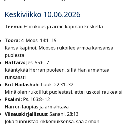
Keskiviikko 10.06.2026
Teema:
Esirukous ja armo kapinan keskellä
Toora:
4. Moos. 14:1–19
Kansa kapinoi, Mooses rukoilee armoa kansansa
puolesta
Haftara:
Jes. 55:6–7
Kääntykää Herran puoleen, sillä Hän armahtaa
runsaasti
Brit Hadashah:
Luuk. 22:31–32
Minä olen rukoillut puolestasi, ettei uskosi raukeaisi
Psalmi:
Ps. 103:8–12
Hän on laupias ja armahtava
Viisauskirjallisuus:
Sananl. 28:13
Joka tunnustaa rikkomuksensa, saa armon