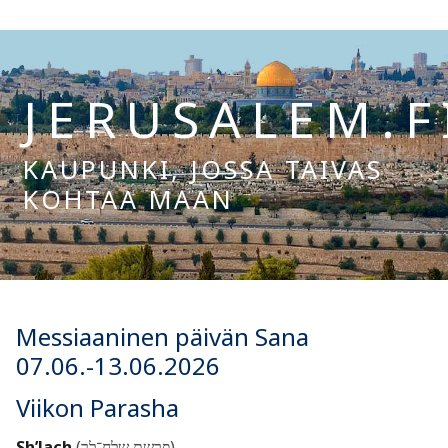
Hyppää
sisältöön
JERUSALEM.F
KAUPUNKI, JOSSA TAIVAS
KOHTAA MAAN
Hae:
Messiaaninen päivän Sana
07.06.-13.06.2026
Viikon Parasha
Sh’lach
(פרשת שלח־לך)