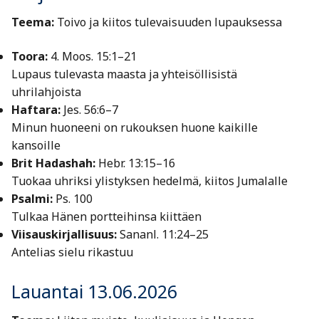
Teema:
Toivo ja kiitos tulevaisuuden lupauksessa
Toora:
4. Moos. 15:1–21
Lupaus tulevasta maasta ja yhteisöllisistä
uhrilahjoista
Haftara:
Jes. 56:6–7
Minun huoneeni on rukouksen huone kaikille
kansoille
Brit Hadashah:
Hebr. 13:15–16
Tuokaa uhriksi ylistyksen hedelmä, kiitos Jumalalle
Psalmi:
Ps. 100
Tulkaa Hänen portteihinsa kiittäen
Viisauskirjallisuus:
Sananl. 11:24–25
Antelias sielu rikastuu
Lauantai 13.06.2026