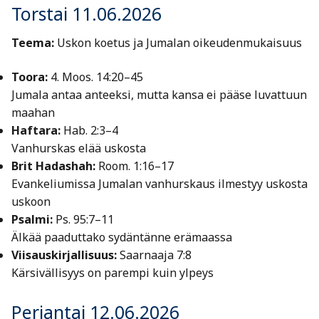
Torstai 11.06.2026
Teema:
Uskon koetus ja Jumalan oikeudenmukaisuus
Toora:
4. Moos. 14:20–45
Jumala antaa anteeksi, mutta kansa ei pääse luvattuun
maahan
Haftara:
Hab. 2:3–4
Vanhurskas elää uskosta
Brit Hadashah:
Room. 1:16–17
Evankeliumissa Jumalan vanhurskaus ilmestyy uskosta
uskoon
Psalmi:
Ps. 95:7–11
Älkää paaduttako sydäntänne erämaassa
Viisauskirjallisuus:
Saarnaaja 7:8
Kärsivällisyys on parempi kuin ylpeys
Perjantai 12.06.2026