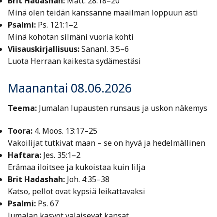
Brit Hadashah:
Matt. 28:18–20
Minä olen teidän kanssanne maailman loppuun asti
Psalmi:
Ps. 121:1–2
Minä kohotan silmäni vuoria kohti
Viisauskirjallisuus:
Sananl. 3:5–6
Luota Herraan kaikesta sydämestäsi
Maanantai 08.06.2026
Teema:
Jumalan lupausten runsaus ja uskon näkemys
Toora:
4. Moos. 13:17–25
Vakoilijat tutkivat maan – se on hyvä ja hedelmällinen
Haftara:
Jes. 35:1–2
Erämaa iloitsee ja kukoistaa kuin lilja
Brit Hadashah:
Joh. 4:35–38
Katso, pellot ovat kypsiä leikattavaksi
Psalmi:
Ps. 67
Jumalan kasvot valaisevat kansat