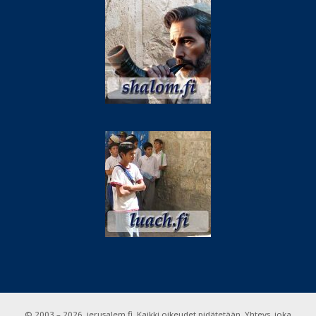
© 2003 – 2026. jerusalem.fi. Kaikki oikeudet pidätetään. Yhteys, joka