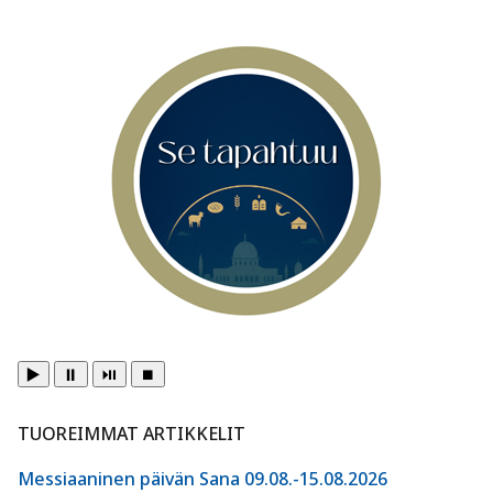
▶️
⏸️
⏯️
⏹️
TUOREIMMAT ARTIKKELIT
Messiaaninen päivän Sana 09.08.-15.08.2026