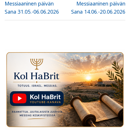
selaus
Previous
Next
Messiaaninen päivän
Messiaaninen päivän
post:
post:
Sana 31.05.-06.06.2026
Sana 14.06.-20.06.2026