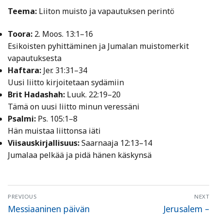
Teema:
Liiton muisto ja vapautuksen perintö
Toora:
2. Moos. 13:1–16
Esikoisten pyhittäminen ja Jumalan muistomerkit
vapautuksesta
Haftara:
Jer. 31:31–34
Uusi liitto kirjoitetaan sydämiin
Brit Hadashah:
Luuk. 22:19–20
Tämä on uusi liitto minun veressäni
Psalmi:
Ps. 105:1–8
Hän muistaa liittonsa iäti
Viisauskirjallisuus:
Saarnaaja 12:13–14
Jumalaa pelkää ja pidä hänen käskynsä
Artikkelien
PREVIOUS
NEXT
selaus
Previous
Next
Messiaaninen päivän
Jerusalem –