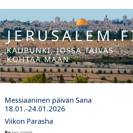
Hyppää
sisältöön
JERUSALEM.F
KAUPUNKI, JOSSA TAIVAS
KOHTAA MAAN
Hae:
Messiaaninen päivän Sana
18.01.-24.01.2026
Viikon Parasha
Bo
(פרשת בא)