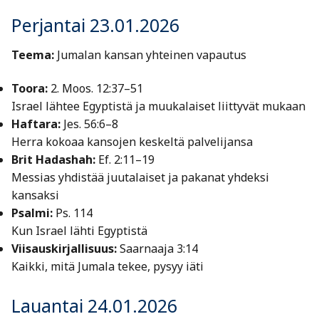
Perjantai 23.01.2026
Teema:
Jumalan kansan yhteinen vapautus
Toora:
2. Moos. 12:37–51
Israel lähtee Egyptistä ja muukalaiset liittyvät mukaan
Haftara:
Jes. 56:6–8
Herra kokoaa kansojen keskeltä palvelijansa
Brit Hadashah:
Ef. 2:11–19
Messias yhdistää juutalaiset ja pakanat yhdeksi
kansaksi
Psalmi:
Ps. 114
Kun Israel lähti Egyptistä
Viisauskirjallisuus:
Saarnaaja 3:14
Kaikki, mitä Jumala tekee, pysyy iäti
Lauantai 24.01.2026