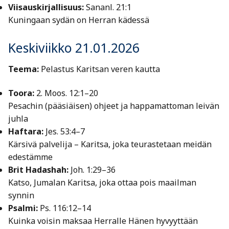
Viisauskirjallisuus:
Sananl. 21:1
Kuningaan sydän on Herran kädessä
Keskiviikko 21.01.2026
Teema:
Pelastus Karitsan veren kautta
Toora:
2. Moos. 12:1–20
Pesachin (pääsiäisen) ohjeet ja happamattoman leivän
juhla
Haftara:
Jes. 53:4–7
Kärsivä palvelija – Karitsa, joka teurastetaan meidän
edestämme
Brit Hadashah:
Joh. 1:29–36
Katso, Jumalan Karitsa, joka ottaa pois maailman
synnin
Psalmi:
Ps. 116:12–14
Kuinka voisin maksaa Herralle Hänen hyvyyttään