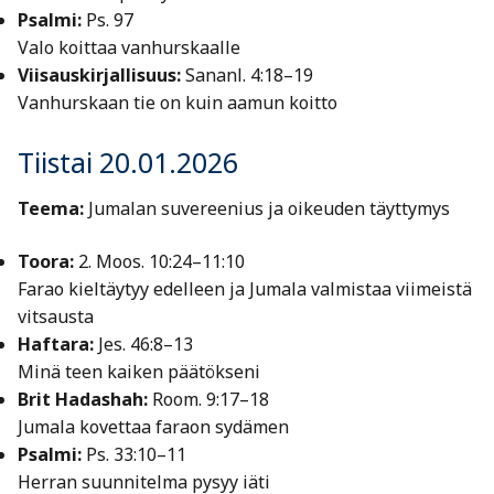
Psalmi:
Ps. 97
Valo koittaa vanhurskaalle
Viisauskirjallisuus:
Sananl. 4:18–19
Vanhurskaan tie on kuin aamun koitto
Tiistai 20.01.2026
Teema:
Jumalan suvereenius ja oikeuden täyttymys
Toora:
2. Moos. 10:24–11:10
Farao kieltäytyy edelleen ja Jumala valmistaa viimeistä
vitsausta
Haftara:
Jes. 46:8–13
Minä teen kaiken päätökseni
Brit Hadashah:
Room. 9:17–18
Jumala kovettaa faraon sydämen
Psalmi:
Ps. 33:10–11
Herran suunnitelma pysyy iäti