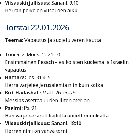
Viisauskirjallisuus:
Sananl. 9:10
Herran pelko on viisauden alku
Torstai 22.01.2026
Teema:
Vapautus ja suojelu veren kautta
Toora:
2. Moos. 12:21–36
Ensimmäinen Pesach – esikoisten kuolema ja Israelin
vapautus
Haftara:
Jes. 31:4–5
Herra varjelee Jerusalemia niin kuin kotka
Brit Hadashah:
Matt. 26:26–29
Messias asettaa uuden liiton aterian
Psalmi:
Ps. 91
Hän varjelee sinut kaikilta onnettomuuksilta
Viisauskirjallisuus:
Sananl. 18:10
Herran nimi on vahva torni