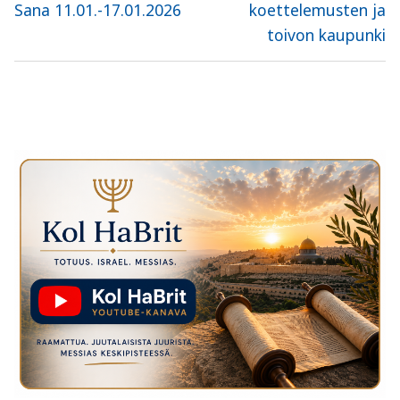
post:
post:
Sana 11.01.-17.01.2026
koettelemusten ja
toivon kaupunki