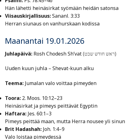
Psalmi:
Ps. 78:45–46
Hän lähetti heinäsirkat syömään heidän satonsa
Viisauskirjallisuus:
Sananl. 3:33
Herran siunaus on vanhurskaan kodissa
Maanantai 19.01.2026
Juhlapäivä:
Rosh Chodesh Sh’vat
(ראש חודש שבט)
Uuden kuun juhla – Shevat-kuun alku
Teema:
Jumalan valo voittaa pimeyden
Toora:
2. Moos. 10:12–23
Heinäsirkat ja pimeys peittävät Egyptin
Haftara:
Jes. 60:1–3
Pimeys peittää maan, mutta Herra nousee yli sinun
Brit Hadashah:
Joh. 1:4–9
Valo loistaa pimeydessä