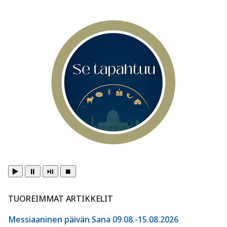
▶️
⏸️
⏯️
⏹️
TUOREIMMAT ARTIKKELIT
Messiaaninen päivän Sana 09.08.-15.08.2026