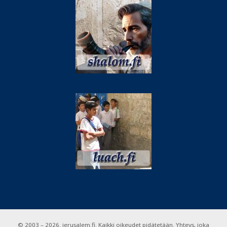
© 2003 – 2026. jerusalem.fi. Kaikki oikeudet pidätetään. Yhteys, joka