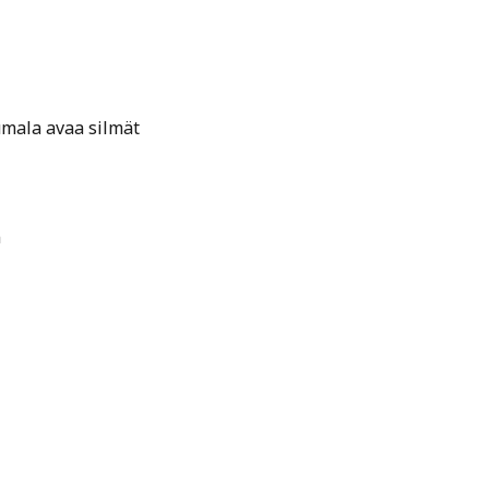
mala avaa silmät
n