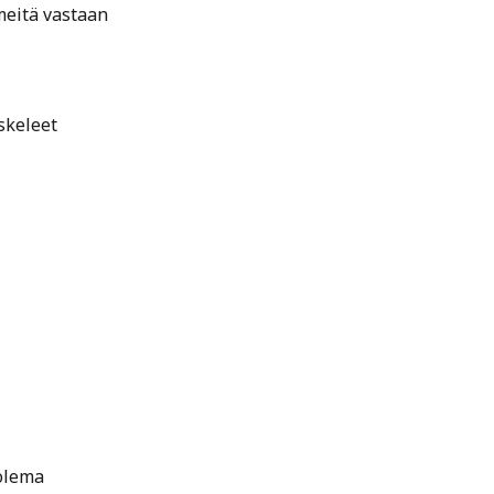
meitä vastaan
skeleet
olema