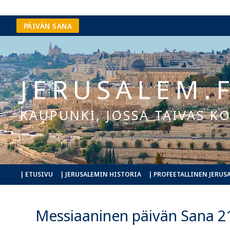
Hyppää
PÄIVÄN SANA
sisältöön
JERUSALEM.F
KAUPUNKI, JOSSA TAIVAS 
| ETUSIVU
| JERUSALEMIN HISTORIA
| PROFEETALLINEN JERUS
Messiaaninen päivän Sana 21