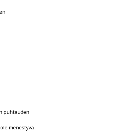
den
in puhtauden
, ole menestyvä