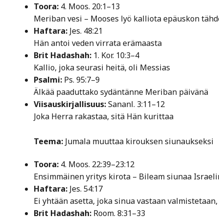
Toora:
4. Moos. 20:1–13
Meriban vesi – Mooses lyö kalliota epäuskon täh
Haftara:
Jes. 48:21
Hän antoi veden virrata erämaasta
Brit Hadashah:
1. Kor. 10:3–4
Kallio, joka seurasi heitä, oli Messias
Psalmi:
Ps. 95:7–9
Älkää paaduttako sydäntänne Meriban päivänä
Viisauskirjallisuus:
Sananl. 3:11–12
Joka Herra rakastaa, sitä Hän kurittaa
Teema:
Jumala muuttaa kirouksen siunaukseksi
Toora:
4. Moos. 22:39–23:12
Ensimmäinen yritys kirota – Bileam siunaa Israel
Haftara:
Jes. 54:17
Ei yhtään asetta, joka sinua vastaan valmistetaan
Brit Hadashah:
Room. 8:31–33