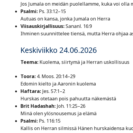
Jos Jumala on meidän puolellamme, kuka voi olla 
Psalmi:
Ps. 33:12–15
Autuas on kansa, jonka Jumala on Herra
Viisauskirjallisuus:
Sananl. 16:9
Ihminen suunnittelee tiensä, mutta Herra ohjaa a
Keskiviikko 24.06.2026
Teema:
Kuolema, siirtymä ja Herran uskollisuus
Toora:
4. Moos. 20:14–29
Edomin kielto ja Aaronin kuolema
Haftara:
Jes. 57:1–2
Hurskas otetaan pois pahuutta näkemästä
Brit Hadashah:
Joh. 11:25–26
Minä olen ylösnousemus ja elämä
Psalmi:
Ps. 116:15
Kallis on Herran silmissä Hänen hurskaidensa ku