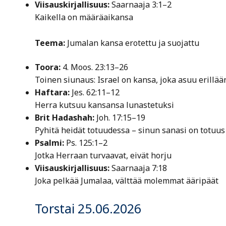
Viisauskirjallisuus:
Saarnaaja 3:1–2
Kaikella on määräaikansa
Teema:
Jumalan kansa erotettu ja suojattu
Toora:
4. Moos. 23:13–26
Toinen siunaus: Israel on kansa, joka asuu erillää
Haftara:
Jes. 62:11–12
Herra kutsuu kansansa lunastetuksi
Brit Hadashah:
Joh. 17:15–19
Pyhitä heidät totuudessa – sinun sanasi on totuus
Psalmi:
Ps. 125:1–2
Jotka Herraan turvaavat, eivät horju
Viisauskirjallisuus:
Saarnaaja 7:18
Joka pelkää Jumalaa, välttää molemmat ääripäät
Torstai 25.06.2026