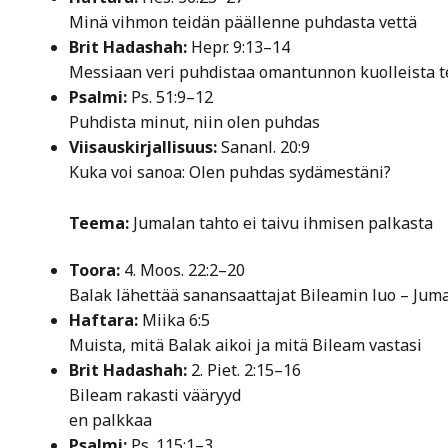
Minä vihmon teidän päällenne puhdasta vettä
Brit Hadashah:
Hepr. 9:13–14
Messiaan veri puhdistaa omantunnon kuolleista t
Psalmi:
Ps. 51:9–12
Puhdista minut, niin olen puhdas
Viisauskirjallisuus:
Sananl. 20:9
Kuka voi sanoa: Olen puhdas sydämestäni?
Teema:
Jumalan tahto ei taivu ihmisen palkasta
Toora:
4. Moos. 22:2–20
Balak lähettää sanansaattajat Bileamin luo – Juma
Haftara:
Miika 6:5
Muista, mitä Balak aikoi ja mitä Bileam vastasi
Brit Hadashah:
2. Piet. 2:15–16
Bileam rakasti vääryyd
en palkkaa
Psalmi:
Ps. 115:1–3