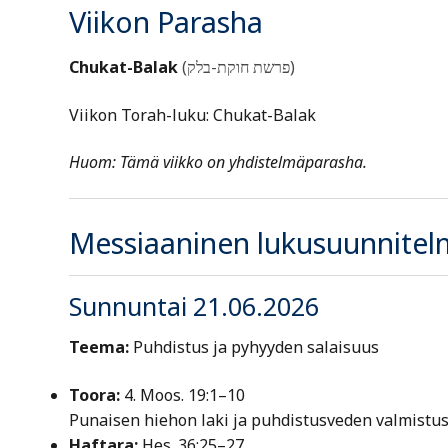
Viikon Parasha
Chukat-Balak
(פרשת חוקת-בלק)
Viikon Torah-luku: Chukat-Balak
Huom: Tämä viikko on yhdistelmäparasha.
Messiaaninen lukusuunnitel
Sunnuntai 21.06.2026
Teema:
Puhdistus ja pyhyyden salaisuus
Toora:
4. Moos. 19:1–10
Punaisen hiehon laki ja puhdistusveden valmistu
Haftara:
Hes. 36:25–27