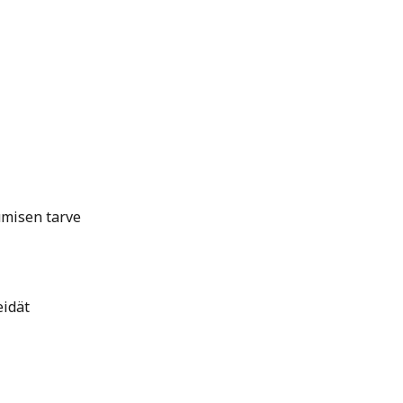
umisen tarve
idät