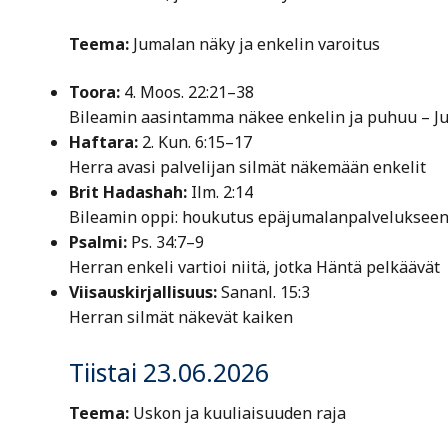
Teema:
Jumalan näky ja enkelin varoitus
Toora:
4. Moos. 22:21–38
Bileamin aasintamma näkee enkelin ja puhuu – Ju
Haftara:
2. Kun. 6:15–17
Herra avasi palvelijan silmät näkemään enkelit
Brit Hadashah:
Ilm. 2:14
Bileamin oppi: houkutus epäjumalanpalveluksee
Psalmi:
Ps. 34:7–9
Herran enkeli vartioi niitä, jotka Häntä pelkäävät
Viisauskirjallisuus:
Sananl. 15:3
Herran silmät näkevät kaiken
Tiistai 23.06.2026
Teema:
Uskon ja kuuliaisuuden raja