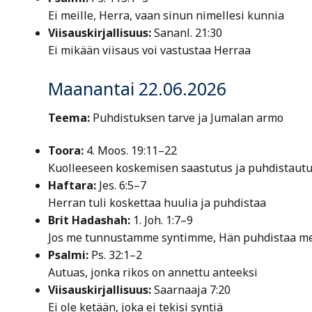
Ei meille, Herra, vaan sinun nimellesi kunnia
Viisauskirjallisuus:
Sananl. 21:30
Ei mikään viisaus voi vastustaa Herraa
Maanantai 22.06.2026
Teema:
Puhdistuksen tarve ja Jumalan armo
Toora:
4. Moos. 19:11–22
Kuolleeseen koskemisen saastutus ja puhdistaut
Haftara:
Jes. 6:5–7
Herran tuli koskettaa huulia ja puhdistaa
Brit Hadashah:
1. Joh. 1:7–9
Jos me tunnustamme syntimme, Hän puhdistaa me
Psalmi:
Ps. 32:1–2
Autuas, jonka rikos on annettu anteeksi
Viisauskirjallisuus:
Saarnaaja 7:20
Ei ole ketään, joka ei tekisi syntiä