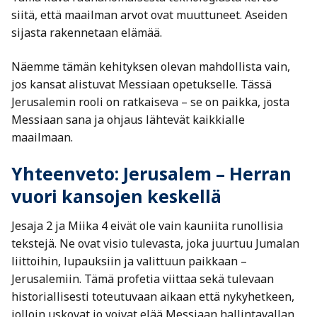
siitä, että maailman arvot ovat muuttuneet. Aseiden
sijasta rakennetaan elämää.
Näemme tämän kehityksen olevan mahdollista vain,
jos kansat alistuvat Messiaan opetukselle. Tässä
Jerusalemin rooli on ratkaiseva – se on paikka, josta
Messiaan sana ja ohjaus lähtevät kaikkialle
maailmaan.
Yhteenveto: Jerusalem – Herran
vuori kansojen keskellä
Jesaja 2 ja Miika 4 eivät ole vain kauniita runollisia
tekstejä. Ne ovat visio tulevasta, joka juurtuu Jumalan
liittoihin, lupauksiin ja valittuun paikkaan –
Jerusalemiin. Tämä profetia viittaa sekä tulevaan
historiallisesti toteutuvaan aikaan että nykyhetkeen,
jolloin uskovat jo voivat elää Messiaan hallintavallan