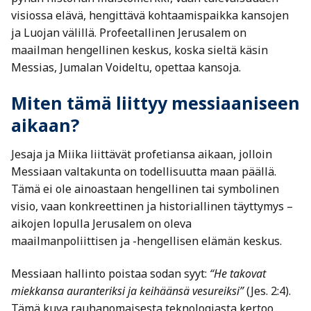
visiossa elävä, hengittävä kohtaamispaikka kansojen
ja Luojan välillä. Profeetallinen Jerusalem on
maailman hengellinen keskus, koska sieltä käsin
Messias, Jumalan Voideltu, opettaa kansoja.
Miten tämä liittyy messiaaniseen
aikaan?
Jesaja ja Miika liittävät profetiansa aikaan, jolloin
Messiaan valtakunta on todellisuutta maan päällä.
Tämä ei ole ainoastaan hengellinen tai symbolinen
visio, vaan konkreettinen ja historiallinen täyttymys –
aikojen lopulla Jerusalem on oleva
maailmanpoliittisen ja -hengellisen elämän keskus.
Messiaan hallinto poistaa sodan syyt:
“He takovat
miekkansa auranteriksi ja keihäänsä vesureiksi”
(Jes. 2:4).
Tämä kuva rauhanomaisesta teknologiasta kertoo