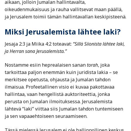
aikaan, jolloin Jumalan hallintavalta,
oikeudenmukaisuus ja rauha vallitsevat maan päällä,
ja Jerusalem toimii tämän hallintavallan keskipisteenä.
Miksi Jerusalemista lähtee laki?
Jesaja 2:3 ja Miika 4:2 toteavat:
“Sillä Siionista lähtee laki,
ja Herran sana Jerusalemista.”
Nostamme esiin heprealaisen sanan
torah
, joka
tarkoittaa paljon enemmän kuin juridista lakia – se
merkitsee opetusta, ohjausta ja Jumalan tahdon
ilmaisua. Profeetallinen visio ei kuvaa pakottavaa
hallintaa, vaan hengellistä auktoriteettia, jonka
perusta on Jumalan ilmoituksessa. Jerusalemista
lähtevä “laki” viittaa siis Jumalan tahdon tuntemiseen
ja sen vapaaehtoiseen seuraamiseen.
Tässä mielessä Jerusalem ei ole hallinnollinen keskus