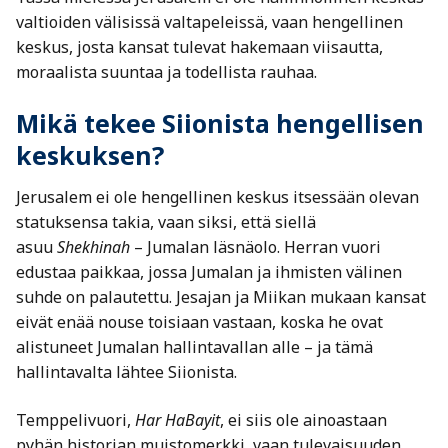
valtioiden välisissä valtapeleissä, vaan hengellinen
keskus, josta kansat tulevat hakemaan viisautta,
moraalista suuntaa ja todellista rauhaa.
Mikä tekee Siionista hengellisen
keskuksen?
Jerusalem ei ole hengellinen keskus itsessään olevan
statuksensa takia, vaan siksi, että siellä
asuu
Shekhinah
– Jumalan läsnäolo. Herran vuori
edustaa paikkaa, jossa Jumalan ja ihmisten välinen
suhde on palautettu. Jesajan ja Miikan mukaan kansat
eivät enää nouse toisiaan vastaan, koska he ovat
alistuneet Jumalan hallintavallan alle – ja tämä
hallintavalta lähtee Siionista.
Temppelivuori,
Har HaBayit
, ei siis ole ainoastaan
pyhän historian muistomerkki, vaan tulevaisuuden