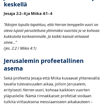
keskellä
Jesaja 2:2–4 ja Miika 4:1–4
“Aikojen lopulla tapahtuu, että Herran temppelin vuori on
oleva lujasti perustettuna ylimmäksi vuorista ja se kohoaa
kukkuloita korkeammalle. Ja kaikki kansat virtaavat
sinne…”
(Jes. 2:2 / Miika 4:1)
Jerusalemin profeetallinen
asema
Sekä profeetta Jesaja että Miika kuvaavat yhtenevällä
tavalla tulevaisuuden aikaa, jolloin Jerusalem,
erityisesti
Herran vuori
, kohoaa kaikkien vuorten
yläpuolelle. Nämä rinnakkaiset profetiat voidaan
tulkita viittauksena messiaaniseen aikakauteen –