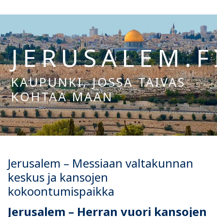
Hyppää
sisältöön
JERUSALEM.F
KAUPUNKI, JOSSA TAIVAS
KOHTAA MAAN
Hae:
Jerusalem – Messiaan valtakunnan
keskus ja kansojen
kokoontumispaikka
Jerusalem – Herran vuori kansojen