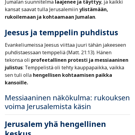
Jumalan suunnitelma
laajenee ja täyttyy
, ja kaikki
kansat saavat tulla Jerusalemiin
ylistämään,
rukoilemaan ja kohtaamaan Jumalan
.
Jeesus ja temppelin puhdistus
Evankeliumeissa Jeesus viittaa juuri tähän jakeeseen
puhdistaessaan temppeliä (Matt. 21:13). Hänen
tekonsa oli
profeetallinen protesti ja messiaaninen
julistus
: Temppelistä oli tehty kauppapaikka, vaikka
sen tuli olla
hengellisen kohtaamisen paikka
kansoille.
Messiaaninen näkökulma: rukouksen
voima Jerusalemista käsin
Jerusalem yhä hengellinen
keskus