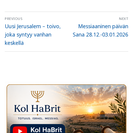
Artikkelien
PREVIOUS
NEXT
selaus
Previous
Next
Uusi Jerusalem – toivo,
Messiaaninen päivän
post:
post:
joka syntyy vanhan
Sana 28.12.-03.01.2026
keskellä