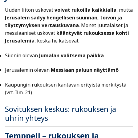
Uuden liiton uskovat
voivat rukoilla kaikkialla
, mutta
Jerusalem säilyy hengellisen suunnan, toivon ja
täyttymyksen vertauskuvana
. Monet juutalaiset ja
messiaaniset uskovat
kääntyvät rukouksessa kohti
Jerusalemia
, koska he katsovat:
Siionin olevan
Jumalan valitsema paikka
Jerusalemin olevan
Messiaan paluun näyttämö
Kaupungin rukouksen kantavan erityistä merkitystä
(vrt. Ilm. 21)
Sovituksen keskus: rukouksen ja
uhrin yhteys
Temppeli – rukouksen ja