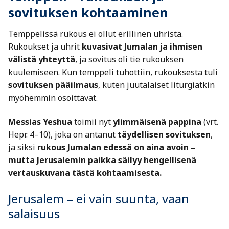
sovituksen kohtaaminen
Temppelissä rukous ei ollut erillinen uhrista.
Rukoukset ja uhrit
kuvasivat Jumalan ja ihmisen
välistä yhteyttä
, ja sovitus oli tie rukouksen
kuulemiseen. Kun temppeli tuhottiin, rukouksesta tuli
sovituksen pääilmaus
, kuten juutalaiset liturgiatkin
myöhemmin osoittavat.
Messias Yeshua
toimii nyt
ylimmäisenä pappina
(vrt.
Hepr. 4–10), joka on antanut
täydellisen sovituksen
,
ja siksi
rukous Jumalan edessä on aina avoin –
mutta Jerusalemin paikka säilyy hengellisenä
vertauskuvana tästä kohtaamisesta.
Jerusalem – ei vain suunta, vaan
salaisuus