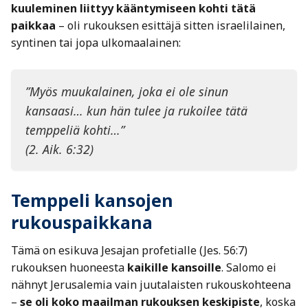
kuuleminen liittyy kääntymiseen kohti tätä
paikkaa
– oli rukouksen esittäjä sitten israelilainen,
syntinen tai jopa ulkomaalainen:
”Myös muukalainen, joka ei ole sinun
kansaasi… kun hän tulee ja rukoilee tätä
temppeliä kohti…”
(2. Aik. 6:32)
Temppeli kansojen
rukouspaikkana
Tämä on esikuva Jesajan profetialle (Jes. 56:7)
rukouksen huoneesta
kaikille kansoille
. Salomo ei
nähnyt Jerusalemia vain juutalaisten rukouskohteena
–
se oli koko maailman rukouksen keskipiste
, koska