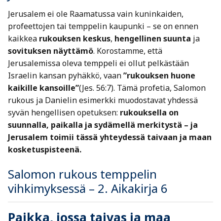
Jerusalem ei ole Raamatussa vain kuninkaiden,
profeettojen tai temppelin kaupunki – se on ennen
kaikkea
rukouksen keskus
,
hengellinen suunta
ja
sovituksen näyttämö
. Korostamme, että
Jerusalemissa oleva temppeli ei ollut pelkästään
Israelin kansan pyhäkkö, vaan
”rukouksen huone
kaikille kansoille”
(Jes. 56:7). Tämä profetia, Salomon
rukous ja Danielin esimerkki muodostavat yhdessä
syvän hengellisen opetuksen:
rukouksella on
suunnalla, paikalla ja sydämellä merkitystä – ja
Jerusalem toimii tässä yhteydessä taivaan ja maan
kosketuspisteenä.
Salomon rukous temppelin
vihkimyksessä – 2. Aikakirja 6
Paikka, jossa taivas ja maa