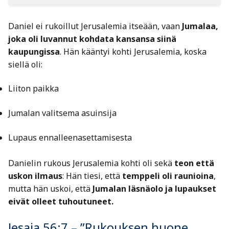
Daniel ei rukoillut Jerusalemia itseään, vaan
Jumalaa,
joka oli luvannut kohdata kansansa siinä
kaupungissa
. Hän kääntyi kohti Jerusalemia, koska
siellä oli:
Liiton paikka
Jumalan valitsema asuinsija
Lupaus ennalleenasettamisesta
Danielin rukous Jerusalemia kohti oli sekä
teon että
uskon ilmaus
: Hän tiesi, että
temppeli oli raunioina
,
mutta hän uskoi, että
Jumalan läsnäolo ja lupaukset
eivät olleet tuhoutuneet.
Jesaja 56:7 – ”Rukouksen huone