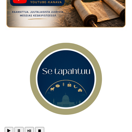
▶️
⏸️
⏯️
⏹️