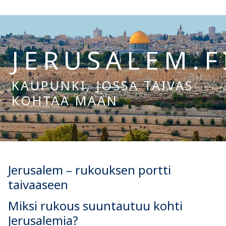
Hyppää
sisältöön
JERUSALEM.F
KAUPUNKI, JOSSA TAIVAS
KOHTAA MAAN
Hae:
Jerusalem – rukouksen portti
taivaaseen
Miksi rukous suuntautuu kohti
Jerusalemia?