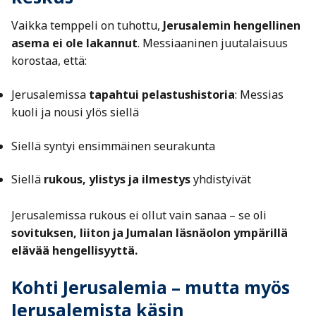
Vaikka temppeli on tuhottu,
Jerusalemin hengellinen
asema ei ole lakannut
. Messiaaninen juutalaisuus
korostaa, että:
Jerusalemissa
tapahtui pelastushistoria
: Messias
kuoli ja nousi ylös siellä
Siellä syntyi ensimmäinen seurakunta
Siellä
rukous, ylistys ja ilmestys
yhdistyivät
Jerusalemissa rukous ei ollut vain sanaa – se oli
sovituksen, liiton ja Jumalan läsnäolon ympärillä
elävää hengellisyyttä.
Kohti Jerusalemia – mutta myös
Jerusalemista käsin