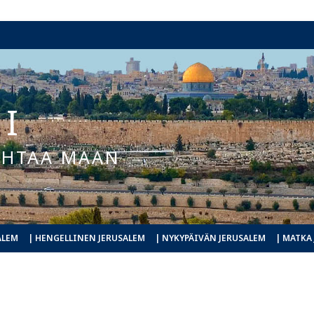
I
KOHTAA MAAN
ALEM
| HENGELLINEN JERUSALEM
| NYKYPÄIVÄN JERUSALEM
| MATKA