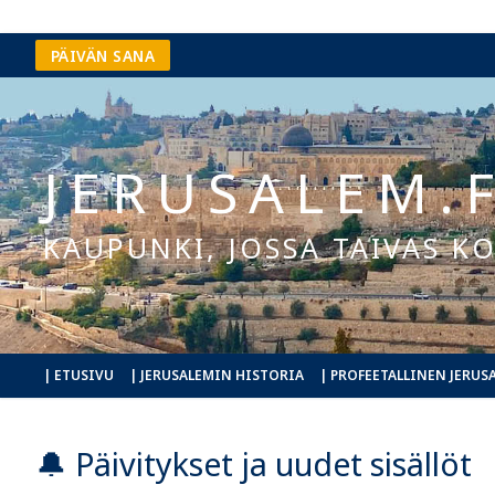
Hyppää
PÄIVÄN SANA
sisältöön
JERUSALEM.F
KAUPUNKI, JOSSA TAIVAS 
| ETUSIVU
| JERUSALEMIN HISTORIA
| PROFEETALLINEN JERUS
🔔 Päivitykset ja uudet sisällöt