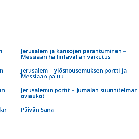
n
Jerusalem ja kansojen parantuminen –
Messiaan hallintavallan vaikutus
on
Jerusalem – ylösnousemuksen portti ja
Messiaan paluu
an
Jerusalemin portit – Jumalan suunnitelman
oviaukot
lan
Päivän Sana